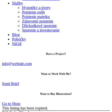
Služby
Hypotéky a úvery
Poistenie osôb
Poistenie majetku
Zdravotné poistenie
Dôchodkové sporenie
Sporenie a investovanie
Blog
Pobočky
Súťaž
Have a Project?
info@website.com
Want to Work With Me?
Send Brief
Want to Buy Illustrations?
Go to Shop
This listing has been expired.