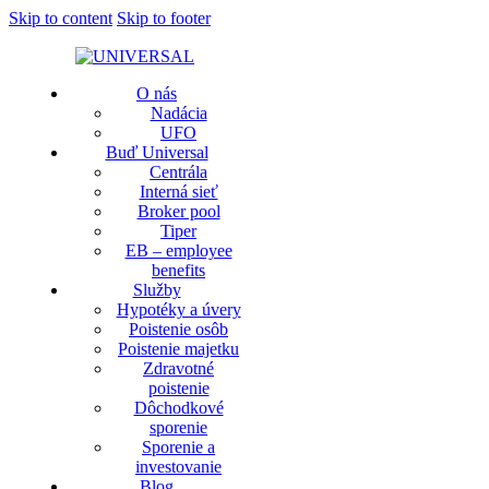
Skip to content
Skip to footer
O nás
Nadácia
UFO
Buď Universal
Centrála
Interná sieť
Broker pool
Tiper
EB – employee
benefits
Služby
Hypotéky a úvery
Poistenie osôb
Poistenie majetku
Zdravotné
poistenie
Dôchodkové
sporenie
Sporenie a
investovanie
Blog