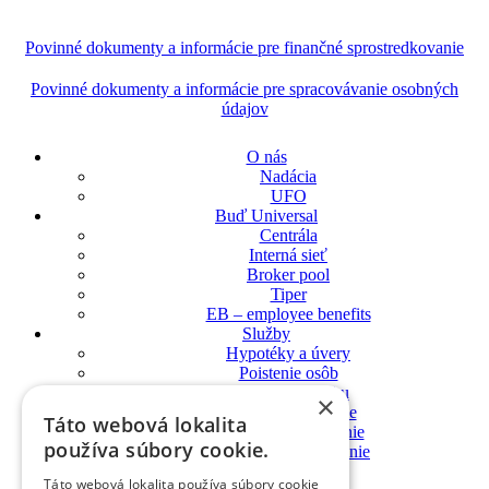
Povinné dokumenty a informácie pre finančné sprostredkovanie
Povinné dokumenty a informácie pre spracovávanie osobných
údajov
O nás
Nadácia
UFO
Buď Universal
Centrála
Interná sieť
Broker pool
Tiper
EB – employee benefits
Služby
Hypotéky a úvery
Poistenie osôb
Poistenie majetku
×
Zdravotné poistenie
Táto webová lokalita
Dôchodkové sporenie
používa súbory cookie.
Sporenie a investovanie
Blog
Táto webová lokalita používa súbory cookie