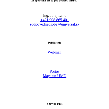
Zodpovedná osoba pre potreby GDPR:
Ing. Juraj Lanc
+421 908 865 401
zodpovednaosoba@universal.sk
Prihlásenie
Webmail
Portos
Magazín UMD
Vždy po ruke