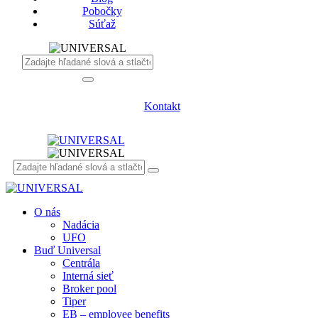
Pobočky
Súťaž
Kontakt
O nás
Nadácia
UFO
Buď Universal
Centrála
Interná sieť
Broker pool
Tiper
EB – employee benefits