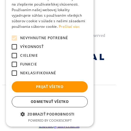
Pobočky
na zlepšenie používateľskej skúsenosti.
Súťaž
Používaním našej webovej lokality
vyjadrujete súhlas s používaním všetkých
súborov cookie v súlade s našimi zásadami
používania súborov cookie.
Prečítať viac
© UNIVERSAL 2022. All Rights Reserved
NEVYHNUTNE POTREBNÉ
VÝKONNOSŤ
CIELENIE
FUNKCIE
NEKLASIFIKOVANÉ
Facebook
Instagram
Linkedin
Youtube
PRIJAŤ VŠETKO
ODMIETNUŤ VŠETKO
We always have
time
for yoU
ZOBRAZIŤ PODROBNOSTI
POWERED BY COOKIESCRIPT
ustredie@universal.sk