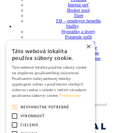
Interná sieť
Broker pool
Tiper
EB – employee benefits
Služby
Hypotéky a úvery
Poistenie osôb
Poistenie majetku
×
Zdravotné poistenie
Táto webová lokalita
Dôchodkové sporenie
používa súbory cookie.
Sporenie a investovanie
Blog
Táto webová lokalita používa súbory cookie
Pobočky
na zlepšenie používateľskej skúsenosti.
Súťaž
Používaním našej webovej lokality
vyjadrujete súhlas s používaním všetkých
súborov cookie v súlade s našimi zásadami
používania súborov cookie.
Prečítať viac
© UNIVERSAL 2022. All Rights Reserved
NEVYHNUTNE POTREBNÉ
VÝKONNOSŤ
CIELENIE