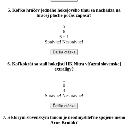
5. Koľko hráčov jedného hokejového tímu sa nachádza na
hracej ploche počas zápasu?
5
6
6 + 1
Správne!
Nesprávne!
Ďalšia otázka
6. Koľkokrát sa stali hokejisti HK Nitra víťazmi slovenskej
extraligy?
1
0
3
Správne!
Nesprávne!
Ďalšia otázka
7. S ktorým slovenským tímom je neodmysliteľne spojené meno
Arne Kroták?