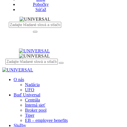
Pobočky
Súťaž
O nás
Nadácia
UFO
Buď Universal
Centrála
Interná sieť
Broker pool
Tiper
EB – employee benefits
Služby