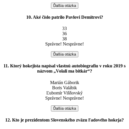
Ďalšia otázka
10. Aké číslo patrilo Pavlovi Demitrovi?
33
36
38
Správne!
Nesprávne!
Ďalšia otázka
11. Ktorý hokejista napísal vlastnú autobiografiu v roku 2019 s
názvom „Volali ma bitkár“?
Marián Gáborik
Boris Valábik
Ľubomír Višňovský
Správne!
Nesprávne!
Ďalšia otázka
12. Kto je prezidentom Slovenského zväzu ľadového hokeja?