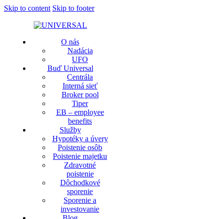
Skip to content
Skip to footer
O nás
Nadácia
UFO
Buď Universal
Centrála
Interná sieť
Broker pool
Tiper
EB – employee
benefits
Služby
Hypotéky a úvery
Poistenie osôb
Poistenie majetku
Zdravotné
poistenie
Dôchodkové
sporenie
Sporenie a
investovanie
Blog