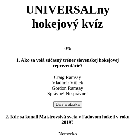
UNIVERSALny
hokejový kvíz
0%
1. Ako sa volá súčasný tréner slovenskej hokejovej
reprezentácie?
Craig Ramsay
Vladimír Vůjtek
Gordon Ramsay
Správne!
Nesprávne!
Ďalšia otázka
2. Kde sa konali Majstrovstvá sveta v ľadovom hokeji v roku
2019?
Nemecko