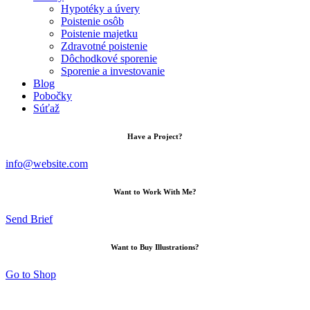
Hypotéky a úvery
Poistenie osôb
Poistenie majetku
Zdravotné poistenie
Dôchodkové sporenie
Sporenie a investovanie
Blog
Pobočky
Súťaž
Have a Project?
info@website.com
Want to Work With Me?
Send Brief
Want to Buy Illustrations?
Go to Shop