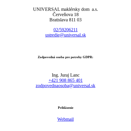
UNIVERSAL maklérsky dom a.s.
Červeňova 18
Bratislava 811 03
02/59206211
ustredie@universal.sk
Zodpovedná osoba pre potreby GDPR:
Ing. Juraj Lanc
+421 908 865 401
zodpovednaosoba@universal.sk
Prihlásenie
Webmail