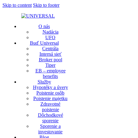
Skip to content
Skip to footer
O nás
Nadácia
UFO
Buď Universal
Centrála
Interná sieť
Broker pool
Tiper
EB – employee
benefits
Služby
Hypotéky a úvery
Poistenie osôb
Poistenie majetku
Zdravotné
poistenie
Dôchodkové
sporenie
Sporenie a
investovanie
Blog