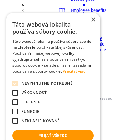
Tiper
EB – employee benefits
Služby
×
Hypotéky a úvery
Táto webová lokalita
Poistenie osôb
používa súbory cookie.
Poistenie majetku
Zdravotné poistenie
Táto webová lokalita používa súbory cookie
Dôchodkové sporenie
na zlepšenie používateľskej skúsenosti.
Sporenie a investovanie
Používaním našej webovej lokality
Blog
vyjadrujete súhlas s používaním všetkých
Pobočky
súborov cookie v súlade s našimi zásadami
Súťaž
používania súborov cookie.
Prečítať viac
NEVYHNUTNE POTREBNÉ
VÝKONNOSŤ
© UNIVERSAL 2022. All Rights Reserved
CIELENIE
FUNKCIE
Facebook
Instagram
Linkedin
Youtube
NEKLASIFIKOVANÉ
PRIJAŤ VŠETKO