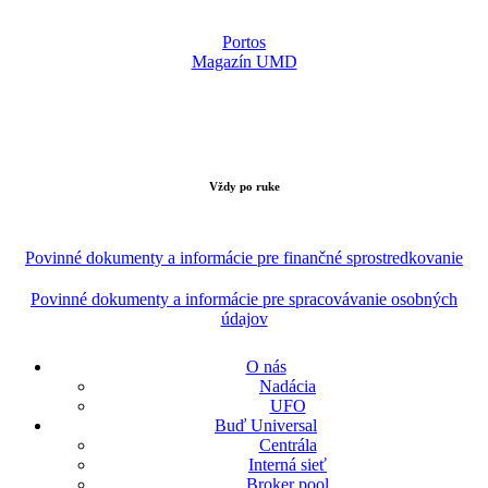
Portos
Magazín UMD
Vždy po ruke
Povinné dokumenty a informácie pre finančné sprostredkovanie
Povinné dokumenty a informácie pre spracovávanie osobných
údajov
O nás
Nadácia
UFO
Buď Universal
Centrála
Interná sieť
Broker pool