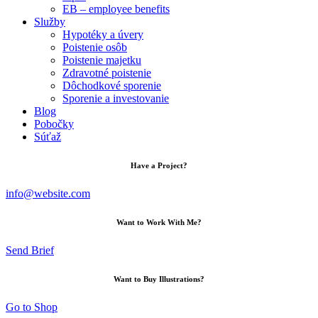
EB – employee benefits
Služby
Hypotéky a úvery
Poistenie osôb
Poistenie majetku
Zdravotné poistenie
Dôchodkové sporenie
Sporenie a investovanie
Blog
Pobočky
Súťaž
Have a Project?
info@website.com
Want to Work With Me?
Send Brief
Want to Buy Illustrations?
Go to Shop