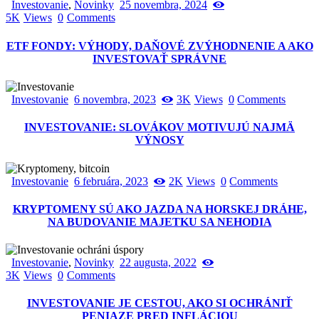
Investovanie
,
Novinky
25 novembra, 2024
5K
Views
0
Comments
ETF FONDY: VÝHODY, DAŇOVÉ ZVÝHODNENIE A AKO
INVESTOVAŤ SPRÁVNE
Investovanie
6 novembra, 2023
3K
Views
0
Comments
INVESTOVANIE: SLOVÁKOV MOTIVUJÚ NAJMÄ
VÝNOSY
Investovanie
6 februára, 2023
2K
Views
0
Comments
KRYPTOMENY SÚ AKO JAZDA NA HORSKEJ DRÁHE,
NA BUDOVANIE MAJETKU SA NEHODIA
Investovanie
,
Novinky
22 augusta, 2022
3K
Views
0
Comments
INVESTOVANIE JE CESTOU, AKO SI OCHRÁNIŤ
PENIAZE PRED INFLÁCIOU