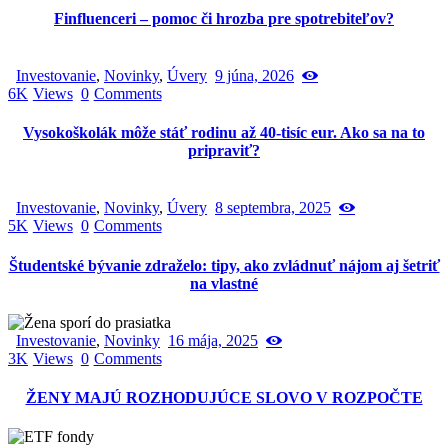
Finfluenceri – pomoc či hrozba pre spotrebiteľov?
Investovanie
,
Novinky
,
Úvery
9 júna, 2026
6K
Views
0
Comments
Vysokoškolák môže stáť rodinu až 40-tisíc eur. Ako sa na to
pripraviť?
Investovanie
,
Novinky
,
Úvery
8 septembra, 2025
5K
Views
0
Comments
Študentské bývanie zdraželo: tipy, ako zvládnuť nájom aj šetriť
na vlastné
Investovanie
,
Novinky
16 mája, 2025
3K
Views
0
Comments
ŽENY MAJÚ ROZHODUJÚCE SLOVO V ROZPOČTE