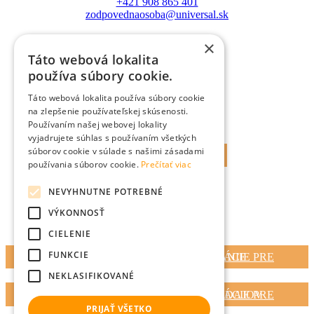
+421 908 865 401
zodpovednaosoba@universal.sk
×
Táto webová lokalita
Prihlásenie
používa súbory cookie.
WEBMAIL
Táto webová lokalita používa súbory cookie
na zlepšenie používateľskej skúsenosti.
Používaním našej webovej lokality
PORTOS
vyjadrujete súhlas s používaním všetkých
súborov cookie v súlade s našimi zásadami
MAGAZÍN UMD
používania súborov cookie.
Prečítať viac
NEVYHNUTNE POTREBNÉ
VÝKONNOSŤ
Vždy po ruke
CIELENIE
FUNKCIE
POVINNÉ DOKUMENTY A INFORMÁCIE PRE FINANČNÉ SPROSTREDKOVANIE
NEKLASIFIKOVANÉ
POVINNÉ DOKUMENTY A INFORMÁCIE PRE SPRACOVÁVANIE OSOBNÝCH ÚDAJOV
PRIJAŤ VŠETKO