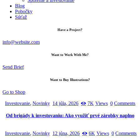
Sporenie a investovanie
Blog
Pobočky
Súťaž
Have a Project?
info@website.com
Want to Work With Me?
Send Brief
Want to Buy Illustrations?
Go to Shop
Investovanie
,
Novinky
14 júla, 2026
7K
Views
0
Comments
Od brigády k investovaniu: Ako využiť prvé zárobky naplno
Investovanie
,
Novinky
12 júna, 2026
6K
Views
0
Comments