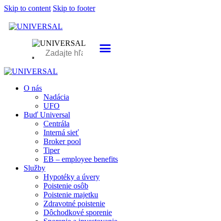
Skip to content
Skip to footer
O nás
Nadácia
UFO
Buď Universal
Centrála
Interná sieť
Broker pool
Tiper
EB – employee benefits
Služby
Hypotéky a úvery
Poistenie osôb
Poistenie majetku
Zdravotné poistenie
Dôchodkové sporenie