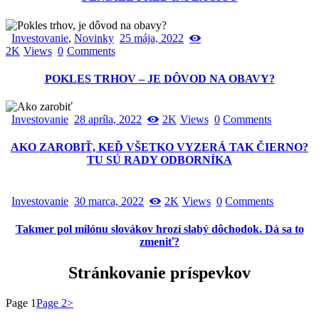
Investovanie
,
Novinky
25 mája, 2022
2K
Views
0
Comments
POKLES TRHOV – JE DÔVOD NA OBAVY?
Investovanie
28 apríla, 2022
2K
Views
0
Comments
AKO ZAROBIŤ, KEĎ VŠETKO VYZERÁ TAK ČIERNO?
TU SÚ RADY ODBORNÍKA
Investovanie
30 marca, 2022
2K
Views
0
Comments
Takmer pol milónu slovákov hrozí slabý dôchodok. Dá sa to
zmeniť?
Stránkovanie príspevkov
Page
1
Page
2
>